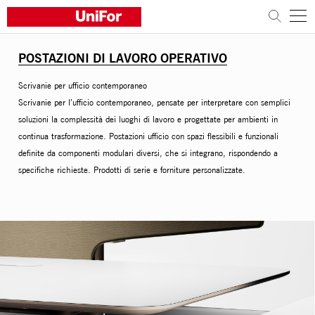
POSTAZIONI DI LAVORO OPERATIVO
L'AZIENDA
Scrivanie per ufficio contemporaneo
I PRODOTTI
Scrivanie per l’ufficio contemporaneo, pensate per interpretare con semplici
soluzioni la complessità dei luoghi di lavoro e progettate per ambienti in
I PROGETTI
continua trasformazione. Postazioni ufficio con spazi flessibili e funzionali
definite da componenti modulari diversi, che si integrano, rispondendo a
specifiche richieste. Prodotti di serie e forniture personalizzate.
Sostenibilità
Architetti e Designer
Distribuzione
News
Contatti
Lavora con noi