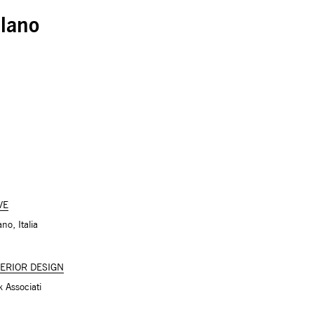
ilano
VE
no, Italia
TERIOR DESIGN
k Associati