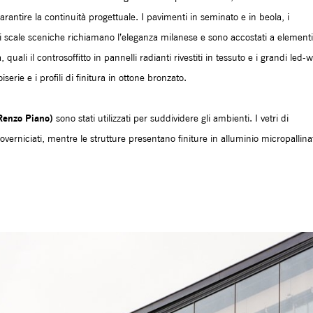
garantire la continuità progettuale. I pavimenti in seminato e in beola, i
andi scale sceniche richiamano l’eleganza milanese e sono accostati a elementi
ali il controsoffitto in pannelli radianti rivestiti in tessuto e i grandi led-w
erie e i profili di finitura in ottone bronzato.
Renzo Piano)
sono stati utilizzati per suddividere gli ambienti. I vetri di
roverniciati, mentre le strutture presentano finiture in alluminio micropallina