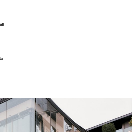
all
to