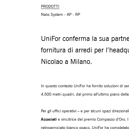
PRODOTTI
Naòs System - AP - RP
UniFor conferma la sua partner
fornitura di arredi per l’headq
Nicolao a Milano.
In questo contesto UniFor ha fornito soluzioni di se
4.500 metri quadri, dal primo all’ultimo piano della
Per gli uffici operativi – e per alcuni spazi direzional
Associati
e vincitrice del premio Compasso d’Oro. I 
retroverniciato bianco opaco. UniFor ha completato