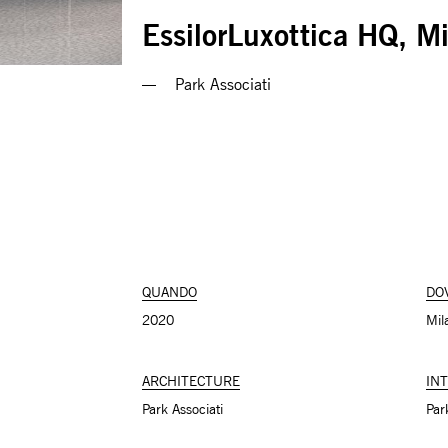
EssilorLuxottica HQ, M
Park Associati
QUANDO
DO
2020
Mila
ARCHITECTURE
IN
Park Associati
Par