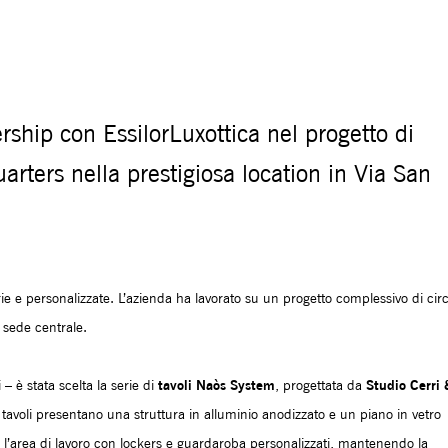
ship con EssilorLuxottica nel progetto di
uarters nella prestigiosa location in Via San
rie e personalizzate. L’azienda ha lavorato su un progetto complessivo di cir
 sede centrale.
tavoli Naòs System
Studio Cerri 
i – è stata scelta la serie di
, progettata da
tavoli presentano una struttura in alluminio anodizzato e un piano in vetro
 l’area di lavoro con lockers e guardaroba personalizzati, mantenendo la