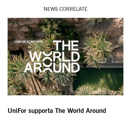
NEWS CORRELATE
UniFor supporta The World Around
U
2