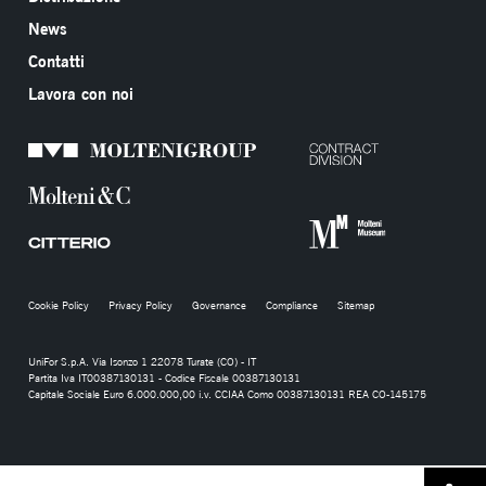
News
Contatti
Lavora con noi
Cookie Policy
Privacy Policy
Governance
Compliance
Sitemap
UniFor S.p.A. Via Isonzo 1 22078 Turate (CO) - IT
Partita Iva IT00387130131 - Codice Fiscale 00387130131
Capitale Sociale Euro 6.000.000,00 i.v. CCIAA Como 00387130131 REA CO-145175
Condividi