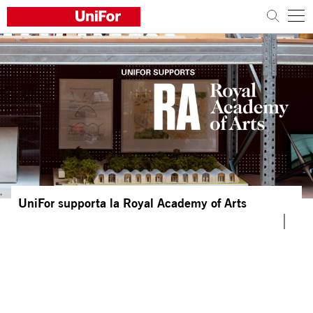
L'AZIENDA
I PRODOTTI
I PROGETTI
Sostenibilità
Architetti e Designer
UniFor supporta la Royal Academy of Arts
Distribuzione
News
Contatti
Lavora con noi