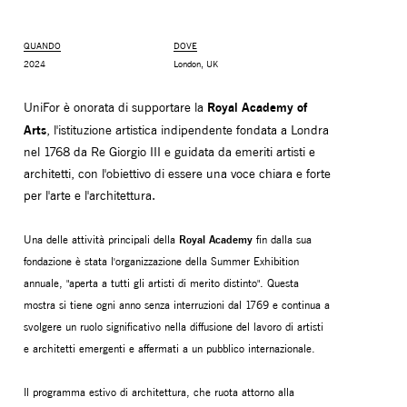
QUANDO
DOVE
2024
London, UK
Royal Academy of
UniFor è onorata di supportare la
Arts
, l'istituzione artistica indipendente fondata a Londra
nel 1768 da Re Giorgio III e guidata da emeriti artisti e
architetti, con l'obiettivo di essere una voce chiara e forte
per l'arte e l'architettura.
Una delle attività principali della
Royal Academy
fin dalla sua
BRACCI PORTAMONITOR
STORAGE
fondazione è stata l'organizzazione della Summer Exhibition
UNIARM
ANDROM
annuale, "aperta a tutti gli artisti di merito distinto". Questa
mostra si tiene ogni anno senza interruzioni dal 1769 e continua a
svolgere un ruolo significativo nella diffusione del lavoro di artisti
e architetti emergenti e affermati a un pubblico internazionale.
Il programma estivo di architettura, che ruota attorno alla