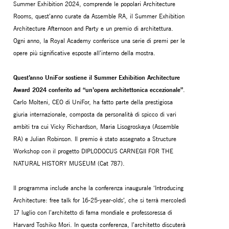
Summer Exhibition 2024, comprende le popolari Architecture
Rooms, quest’anno curate da Assemble RA, il Summer Exhibition
Architecture Afternoon and Party e un premio di architettura.
Ogni anno, la Royal Academy conferisce una serie di premi per le
opere più significative esposte all’interno della mostra.
Quest’anno UniFor sostiene il Summer Exhibition Architecture
Award 2024 conferito ad “un’opera architettonica eccezionale”
.
Carlo Molteni, CEO di UniFor, ha fatto parte della prestigiosa
giuria internazionale, composta da personalità di spicco di vari
ambiti tra cui Vicky Richardson, Maria Lisogroskaya (Assemble
RA) e Julian Robinson. Il premio è stato assegnato a Structure
Workshop con il progetto DIPLODOCUS CARNEGII FOR THE
NATURAL HISTORY MUSEUM (Cat 787).
Il programma include anche la conferenza inaugurale ‘Introducing
Architecture: free talk for 16-25-year-olds’, che si terrà mercoledì
17 luglio con l’architetto di fama mondiale e professoressa di
Harvard Toshiko Mori. In questa conferenza, l’architetto discuterà