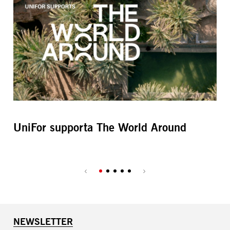
UniFor supporta The World Around
U
2
NEWSLETTER