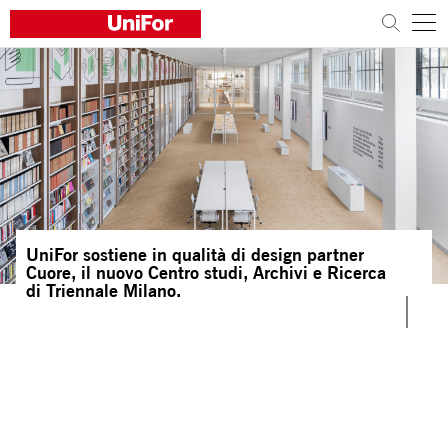
L'AZIENDA
I PRODOTTI
I PROGETTI
Sostenibilità
UniFor sostiene in qualità di design partner
Cuore, il nuovo Centro studi, Archivi e Ricerca
Architetti e Designer
di Triennale Milano.
Distribuzione
News
Contatti
Lavora con noi