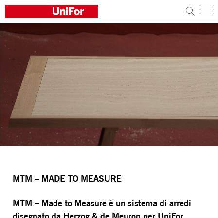
L'AZIENDA
I PRODOTTI
I PROGETTI
Sostenibilità
Architetti e Designer
Distribuzione
News
MTM – MADE TO MEASURE
Contatti
Lavora con noi
MTM – Made to Measure è un sistema di arredi
disegnato da Herzog & de Meuron per UniFor
,